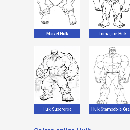
Marvel Hulk
Immagine Hulk
Hulk Supereroe
Hu