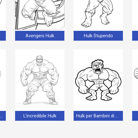
Avengers Hulk
Hulk Stupendo
lk Stampabile Gratuito
L’incredibile Hulk
Hulk per Bambini di 3 Anni