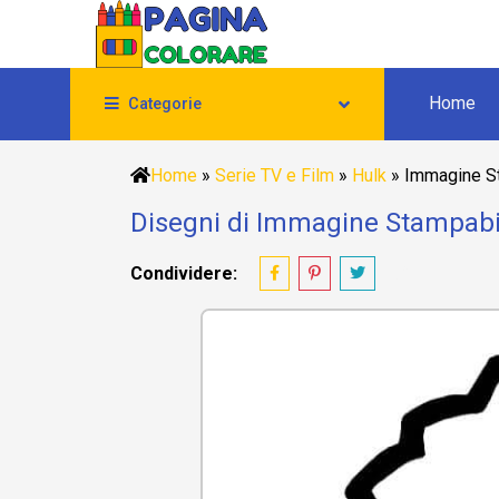
Home
Categorie
Home
»
Serie TV e Film
»
Hulk
»
Immagine S
Disegni di Immagine Stampabil
Condividere: