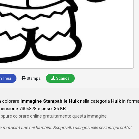
n linea
Stampa
Scarica
a colorare
Immagine Stampabile Hulk
nella categoria
Hulk
in form
mensione 730×878 e peso: 36 KB .
oppure colorare online gratuitamente questa immagine.
a motricità fine nei bambini. Scopri altri disegni nelle sezioni qui sotto!