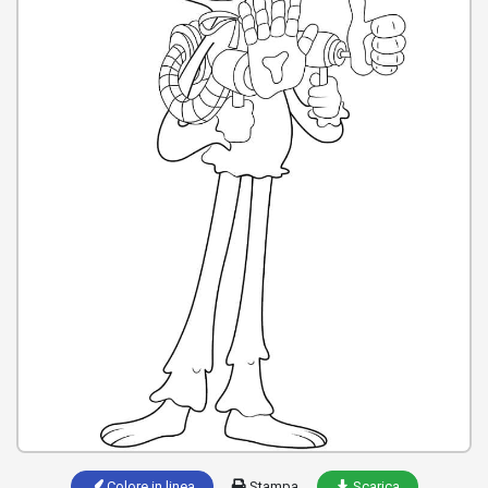
Colore in linea
Stampa
Scarica