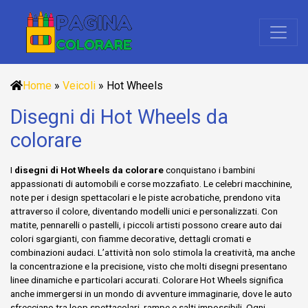
Home
»
Veicoli
»
Hot Wheels
Disegni di Hot Wheels da
colorare
I
disegni di Hot Wheels da colorare
conquistano i bambini
appassionati di automobili e corse mozzafiato. Le celebri macchinine,
note per i design spettacolari e le piste acrobatiche, prendono vita
attraverso il colore, diventando modelli unici e personalizzati. Con
matite, pennarelli o pastelli, i piccoli artisti possono creare auto dai
colori sgargianti, con fiamme decorative, dettagli cromati e
combinazioni audaci. L’attività non solo stimola la creatività, ma anche
la concentrazione e la precisione, visto che molti disegni presentano
linee dinamiche e particolari accurati. Colorare Hot Wheels significa
anche immergersi in un mondo di avventure immaginarie, dove le auto
sfrecciano tra loop spettacolari, rampe e salti impossibili. Ogni