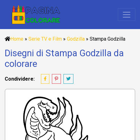
Home
»
Serie TV e Film
»
Godzilla
»
Stampa Godzilla
Disegni di Stampa Godzilla da
colorare
Condividere: