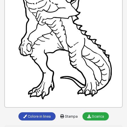
Colore in linea
Stampa
Scarica