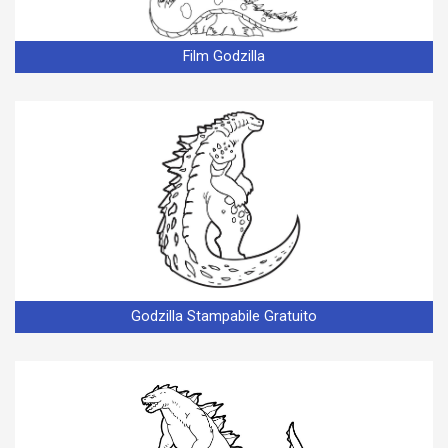
Film Godzilla
Godzilla Stampabile Gratuito