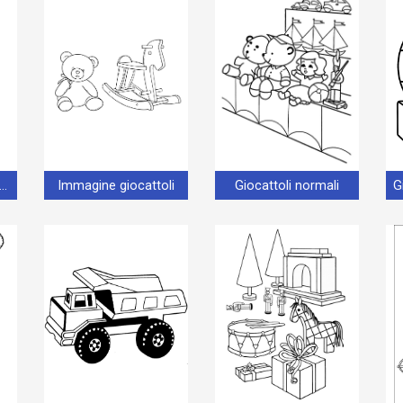
cattoli per bambini di 4 anni
Immagine giocattoli
Giocattoli normali