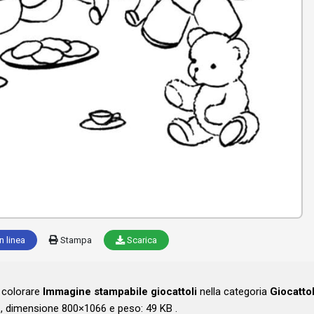
n linea
Stampa
Scarica
a colorare
Immagine stampabile giocattoli
nella categoria
Giocattol
, dimensione 800×1066 e peso: 49 KB .