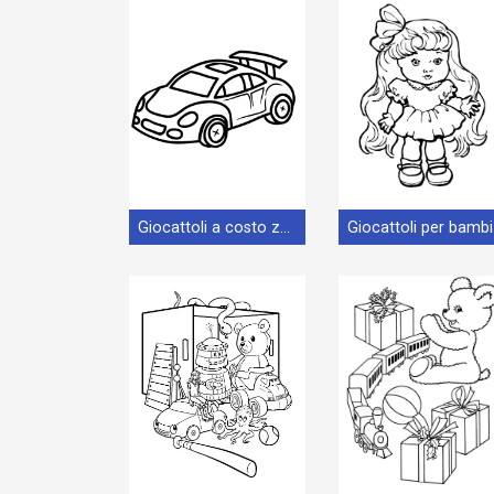
Giocattoli a costo zero
Gio