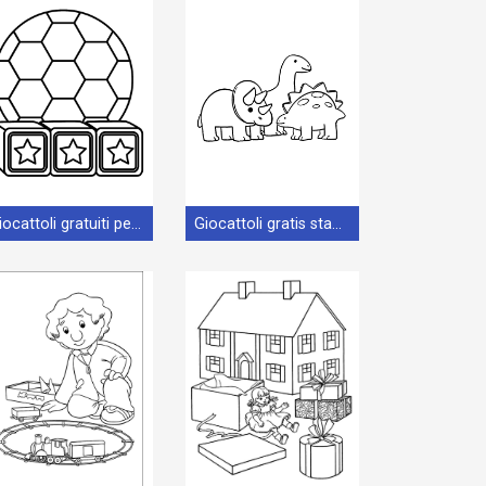
Giocattoli gratuiti per bambini
Giocattoli gratis stampabili