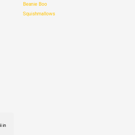
Beanie Boo
Squishmallows
i
in