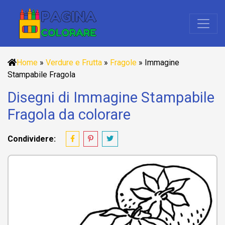
Home
»
Verdure e Frutta
»
Fragole
»
Immagine
Stampabile Fragola
Disegni di Immagine Stampabile
Fragola da colorare
Condividere: