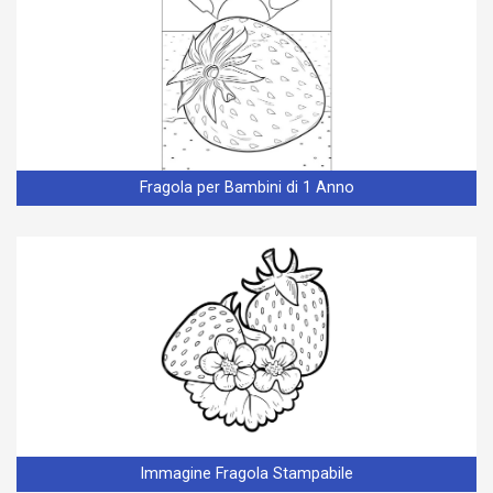
Fragola per Bambini di 1 Anno
Immagine Fragola Stampabile