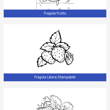
Fragola Frutto
Fragola Libera Stampabile