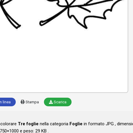
n linea
Stampa
Scarica
a colorare
Tre foglie
nella categoria
Foglie
in formato JPG , dimens
750×1000 e peso: 29 KB .