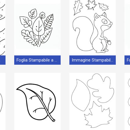
a
Foglia Stampabile a Costo Zero
Immagine Stampabile Foglia