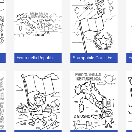
Gratis Immagine Festa della Repubblica
Festa della Repubblica Stampabile per Piccoli
Stampabile Gratis Festa della Repubblica