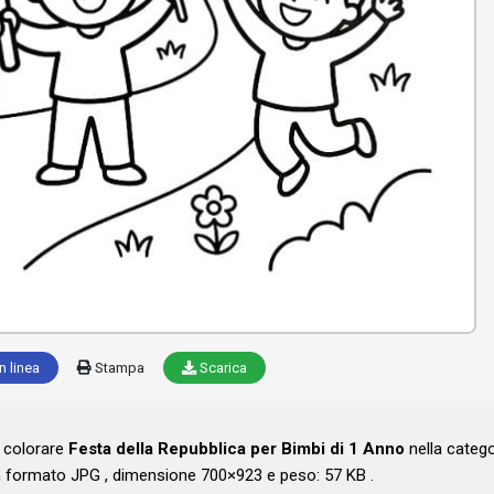
n linea
Stampa
Scarica
a colorare
Festa della Repubblica per Bimbi di 1 Anno
nella catego
 formato JPG , dimensione 700×923 e peso: 57 KB .