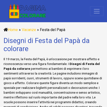
Home
»
Vacanze
»
Festa del Papà
Disegni di Festa del Papà da
colorare
Il 19 marzo, la Festa del Papà, è un’occasione per mostrare affetto e
riconoscenza verso una figura fondamentale. I
Disegni di Festa del
Papà da colorare
permettono ai bambini di esprimere i loro
sentimenti attraverso la creatività. Le pagine includono immagini di
papà sorridenti, cuori, strumenti di lavoro, oppure scene quotidiane di
gioco e affetto. Colorare queste figure diventa un modo semplice e
speciale per realizzare biglietti personalizzati o decorazioni uniche. I
bambini sviluppano così manualità, concentrazione e senso artistico,
mentre riflettono sul ruolo importante del padre nella loro vita. Le
scuole possono inserire l’attività nei programmi didattici, creando
momenti di condivisione. Anche gli adulti possono divertirsi, trovando