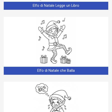
Elfo di Natale Legge un Libro
Elfo di Natale che Balla