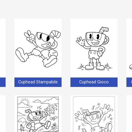
Cuphead Stampabile
Cuphead Gioco