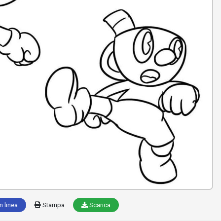
n linea
Stampa
Scarica