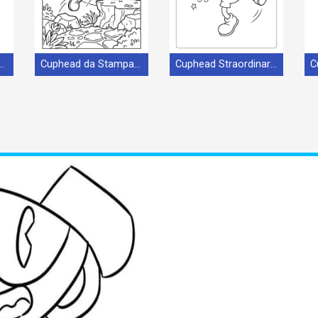
mmagine Stampabile
Cuphead da Stampare
Cuphead Straordinario