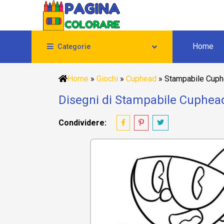
Home
Categorie
Home
»
Giochi
»
Cuphead
»
Stampabile Cup
Disegni di Stampabile Cuphea
Condividere: