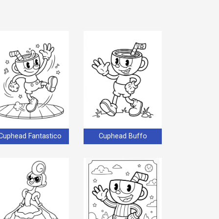
Cuphead Fantastico
Cuphead Buffo