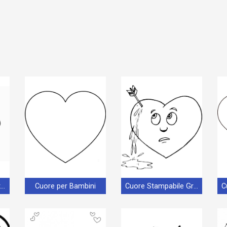
Cuore Gratuito da Stampare
Cuore per Bambini
Cuore Stampabile Gratuito