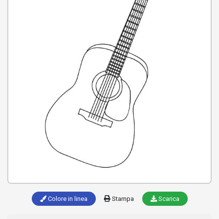
Colore in linea
Stampa
Scarica