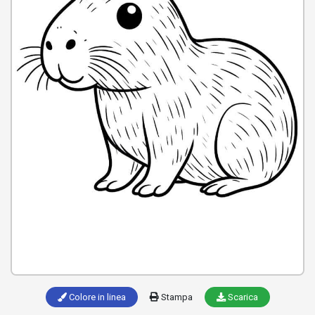
Colore in linea
Stampa
Scarica