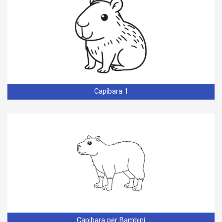
Capibara 1
Capibara per Bambini