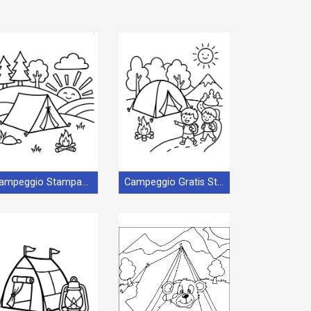
Campeggio Stampabile per Piccoli
Campeggio Gratis Stampabile