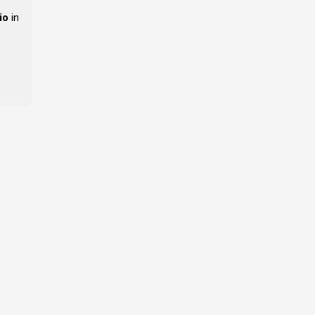
io
in