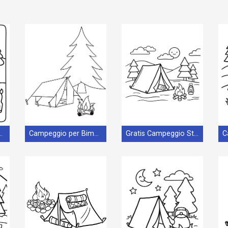
o con Cervo
Campeggio per Bimbi di 2 Anni
Gratis Campeggio Stampabile