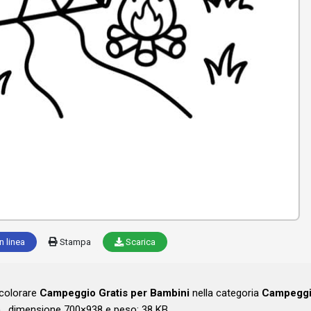
n linea
Stampa
Scarica
 colorare
Campeggio Gratis per Bambini
nella categoria
Campegg
, dimensione 700×938 e peso: 38 KB .