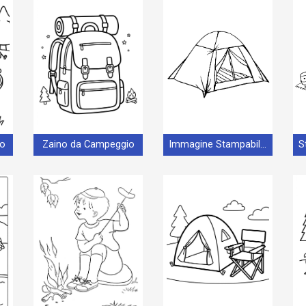
o
Zaino da Campeggio
Immagine Stampabile Campeggio