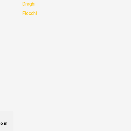
Draghi
Fiocchi
io
in