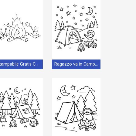
Stampabile Gratis Campeggio
Ragazzo va in Campeggio