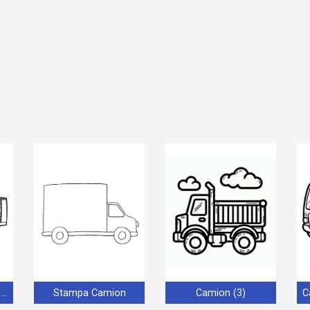
Camion per Bambini di 1 Anno
Stampa Camion
Camion (3)