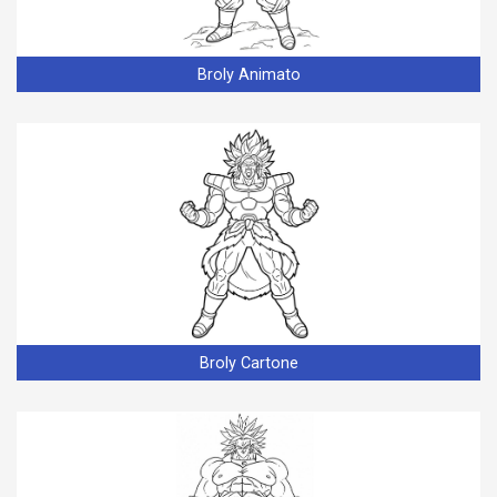
Broly Animato
Broly Cartone