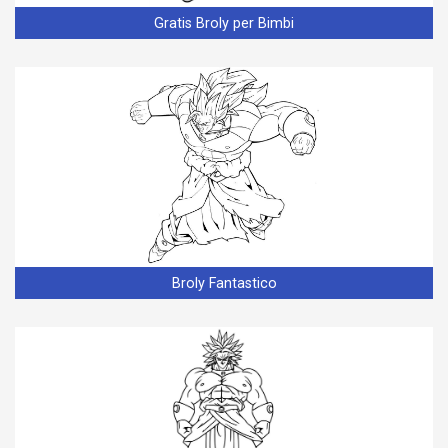
Gratis Broly per Bimbi
Broly Fantastico