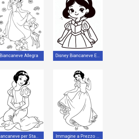
Biancaneve Allegra
Disney Biancaneve E I Sette Nani
Biancaneve per Stampare
Immagine a Prezzo Zero di Biancaneve