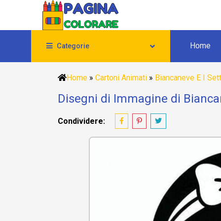
Home
Categorie
Home
»
Cartoni Animati
»
Biancaneve E I Set
Disegni di Immagine di Bianca
Condividere: