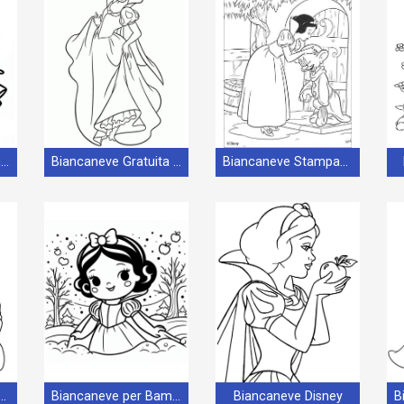
Biancaneve per Bambini di 4 Anni
Biancaneve Gratuita da Stampare
Biancaneve Stampabile Gratuita
llissima Biancaneve
Biancaneve per Bambini di 2 Anni
Biancaneve Disney