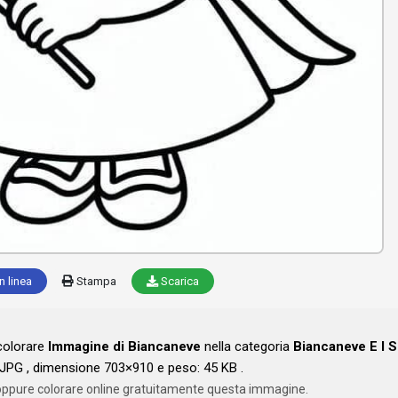
n linea
Stampa
Scarica
 colorare
Immagine di Biancaneve
nella categoria
Biancaneve E I S
JPG , dimensione 703×910 e peso: 45 KB .
oppure colorare online gratuitamente questa immagine.