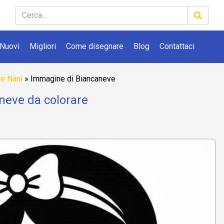
Nuovi
Migliori
Come disegnare
Blog
Contattaci
te Nani
»
Immagine di Biancaneve
neve da colorare