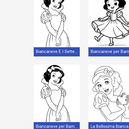
Biancaneve E I Sette Nani (6)
Biancaneve per Bambini di 1 Anno
La Be