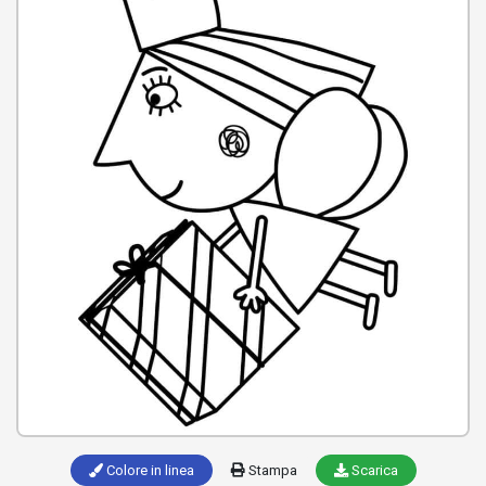
Colore in linea
Stampa
Scarica