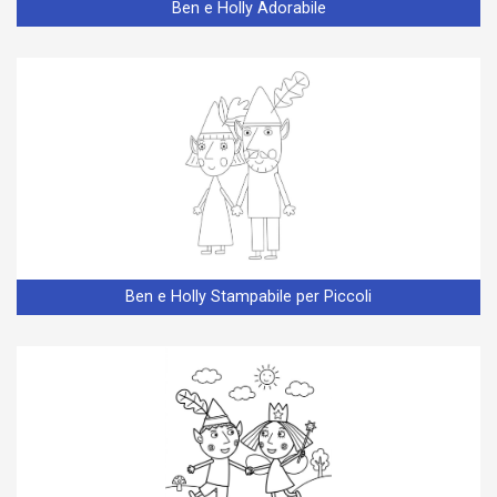
Ben e Holly Adorabile
Ben e Holly Stampabile per Piccoli