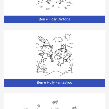
Ben e Holly Cartone
Ben e Holly Fantastico