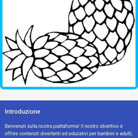
Introduzione
Benvenuti sulla nostra piattaforma! Il nostro obiettivo è
offrire contenuti divertenti ed educativi per bambini e adulti,