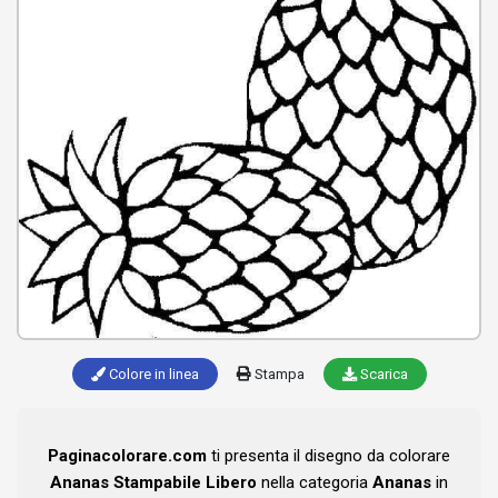
Colore in linea
Stampa
Scarica
Paginacolorare.com
ti presenta il disegno da colorare
Ananas Stampabile Libero
nella categoria
Ananas
in