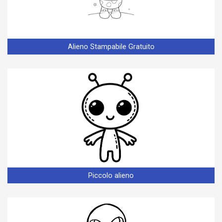
Alieno Stampabile Gratuito
Piccolo alieno