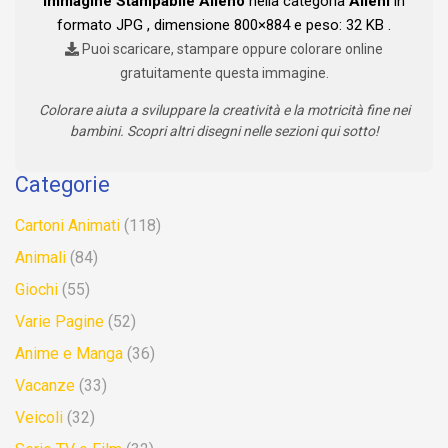
Immagine Stampabile Alieno
nella categoria
Alieni
in
formato JPG , dimensione 800×884 e peso: 32 KB .
Puoi scaricare, stampare oppure colorare online
gratuitamente questa immagine.
Colorare aiuta a sviluppare la creatività e la motricità fine nei
bambini. Scopri altri disegni nelle sezioni qui sotto!
Categorie
Cartoni Animati
(118)
Animali
(84)
Giochi
(55)
Varie Pagine
(52)
Anime e Manga
(36)
Vacanze
(33)
Veicoli
(32)