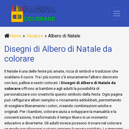
Home
»
Vacanze
»
Albero di Natale
Disegni di Albero di Natale da
colorare
Il Natale è una delle feste più amate, ricca di simboli e tradizioni che
scaldano il cuore. Tra i più iconici c’è sicuramente l’albero decorato
con luci, palline e nastri colorati. I
Disegni di Albero di Natale da
colorare
offrono ai bambini e agli adulti la possibilità di
personalizzare con creatività questo simbolo della festa. Ogni pagina
può raffigurare alberi semplici o riccamente addobbati, permettendo
di scegliere liberamente i colori, creando combinazioni uniche e
originali. Per i bambini, colorare aiuta a sviluppare la manualità e la
concentrazione, trasformando il tempo libero in un momento
educativo e divertente. Gli adulti invece possono trovare nel colorare
un modo per rilassarsi e vivere appieno la magia natalizia. Le immagini