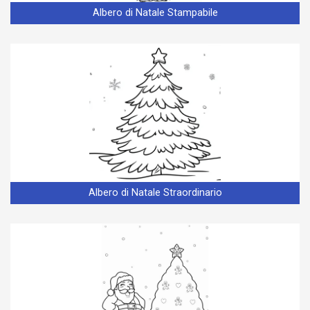
Albero di Natale Stampabile
Albero di Natale Straordinario