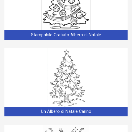
Stampabile Gratuito Albero di Natale
Un Albero di Natale Carino