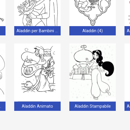
Aladdin per Bambini di 6 Anni
Aladdin (4)
tone Animato
Aladdin Animato
Aladdin Stampabile