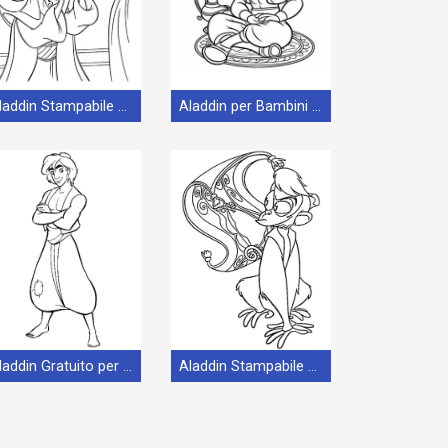
Aladdin Stampabile Senza Spesa
Aladdin per Bambini di 5 Anni
Aladdin Gratuito per Bambini
Aladdin Stampabile per Bambini