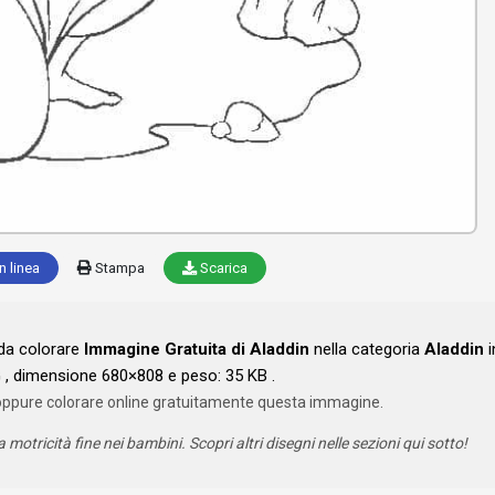
n linea
Stampa
Scarica
 da colorare
Immagine Gratuita di Aladdin
nella categoria
Aladdin
i
, dimensione 680×808 e peso: 35 KB .
oppure colorare online gratuitamente questa immagine.
a motricità fine nei bambini. Scopri altri disegni nelle sezioni qui sotto!