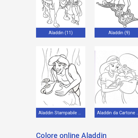
Aladdin (11)
Aladdin (9)
Aladdin Stampabile Gratis
Aladdin da Car
Colore online Aladdin