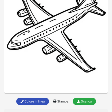
Colore in linea
Stampa
Scarica